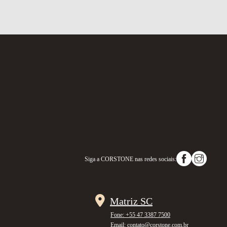
Siga a
CORSTONE
nas redes sociais:
Matriz SC
Fone: +55 47 3387 7500
Email: contato@corstone.com.br