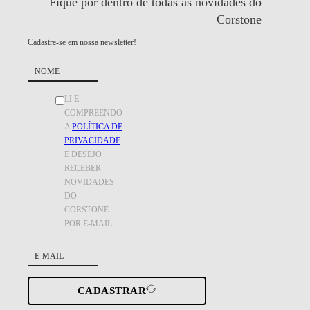
Fique por dentro de todas as
novidades do
Corstone
Cadastre-se em nossa newsletter!
LI E
COMPREENDO
A
POLÍTICA DE
PRIVACIDADE
E DESEJO
RECEBER
NOVIDADES
DO
CORSTONE
POR E-MAIL
CADASTRAR