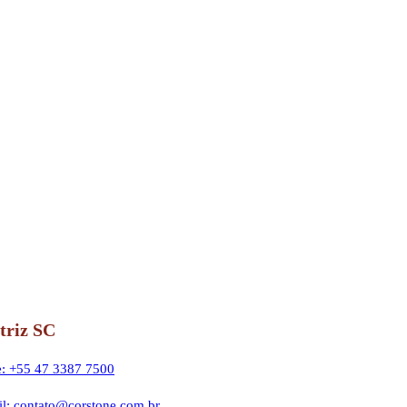
triz SC
: +55 47 3387 7500
l: contato@corstone.com.br