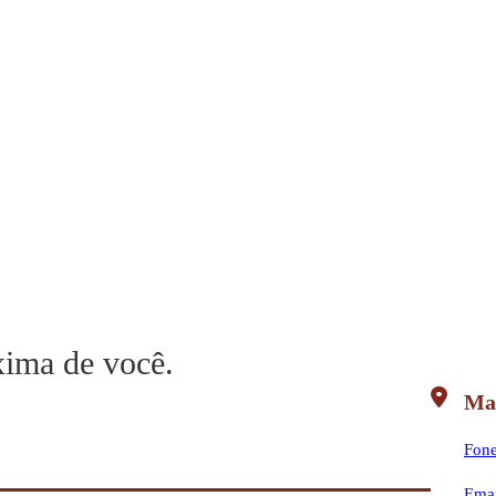
xima de você.
Ma
Fone
Emai