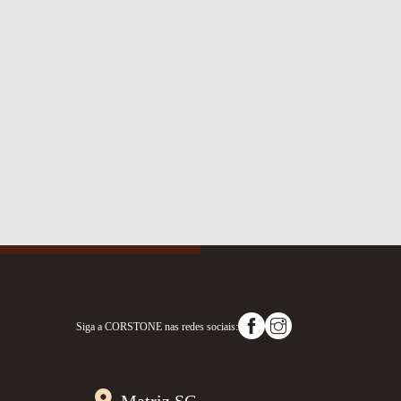
Siga a
CORSTONE
nas redes sociais:
Matriz SC