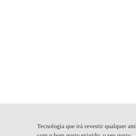
Tecnologia que irá revestir qualquer am
com o bom gosto exigido:
o seu gosto