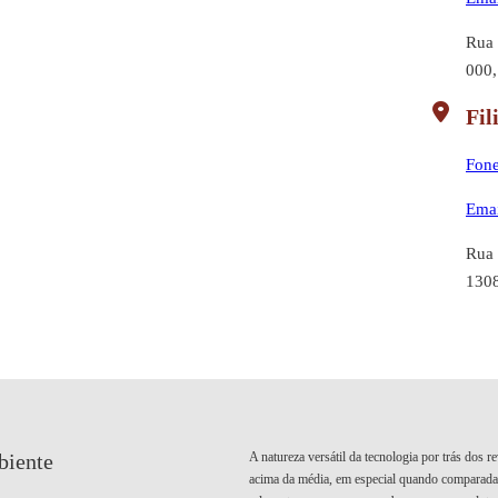
Rua 
000,
Fil
Fone
Emai
Rua 
1308
A natureza versátil da tecnologia por trás dos 
biente
acima da média, em especial quando comparada a