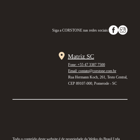
Siga a
CORSTONE
nas redes sociais:
Matriz SC
Fone: +55 47 3387 7500
Email: contato@corstone.com.br
Rua Hermann Koch, 261, Testo Central,
CEP 89107-000, Pomerode - SC
Todo o conteúdo deste website é de propriedade da Weiku do Brasil Ltda.