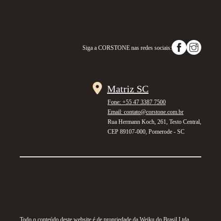
Siga a
CORSTONE
nas redes sociais:
Matriz SC
Fone: +55 47 3387 7500
Email: contato@corstone.com.br
Rua Hermann Koch, 261, Testo Central,
CEP 89107-000, Pomerode - SC
Todo o conteúdo deste website é de propriedade da Weiku do Brasil Ltda.