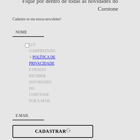
Fique por dentro de todas as
novidades do
Corstone
Cadastre-se em nossa newsletter!
LI E
COMPREENDO
A
POLÍTICA DE
PRIVACIDADE
E DESEJO
RECEBER
NOVIDADES
DO
CORSTONE
POR E-MAIL
CADASTRAR