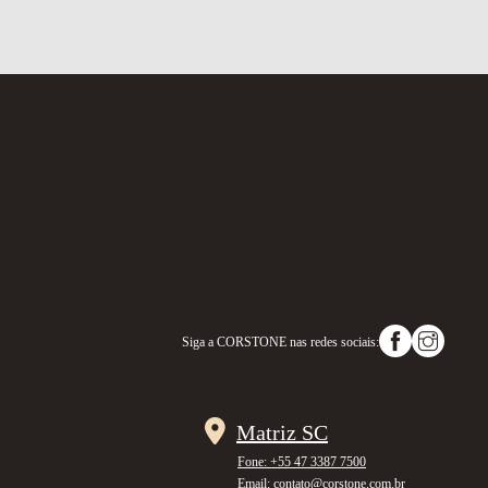
Siga a
CORSTONE
nas redes sociais:
Matriz SC
Fone: +55 47 3387 7500
Email: contato@corstone.com.br