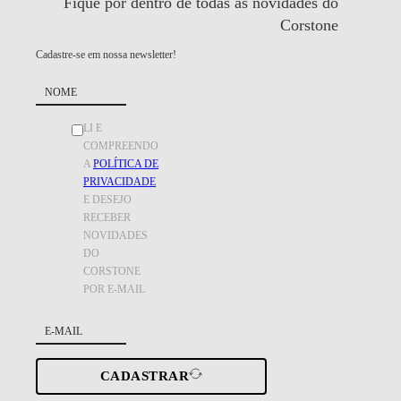
Fique por dentro de todas as
novidades do
Corstone
Cadastre-se em nossa newsletter!
LI E
COMPREENDO
A
POLÍTICA DE
PRIVACIDADE
E DESEJO
RECEBER
NOVIDADES
DO
CORSTONE
POR E-MAIL
CADASTRAR