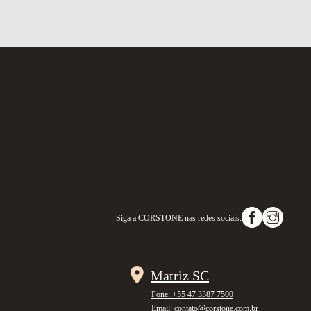
Siga a
CORSTONE
nas redes sociais:
Matriz SC
Fone: +55 47 3387 7500
Email: contato@corstone.com.br