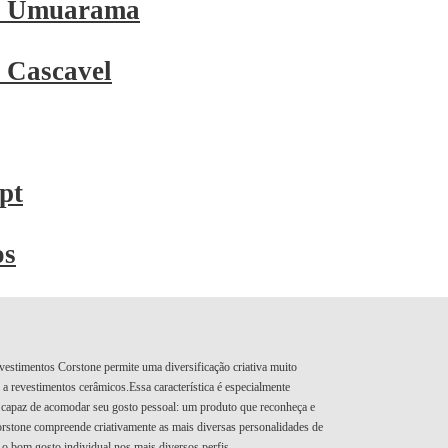
– Umuarama
 Cascavel
pt
os
revestimentos Corstone permite uma diversificação criativa muito
 revestimentos cerâmicos.Essa característica é especialmente
 capaz de acomodar seu gosto pessoal: um produto que reconheça e
orstone compreende criativamente as mais diversas personalidades de
 o bom gosto individual nos mais diversos perfis.