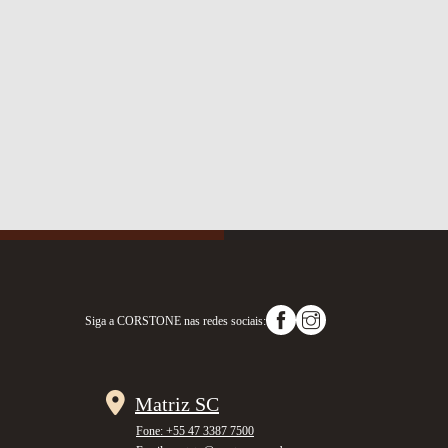
Siga a
CORSTONE
nas redes sociais:
Matriz SC
Fone: +55 47 3387 7500