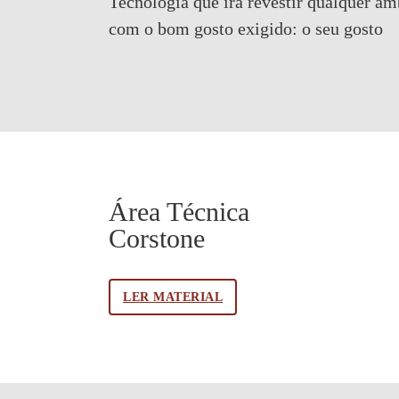
Tecnologia que irá revestir qualquer am
com o bom gosto exigido:
o seu gosto
Área Técnica
Corstone
LER MATERIAL