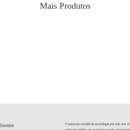
Mais Produtos
A natureza versátil da tecnologia por trás dos 
biente
acima da média, em especial quando comparada a